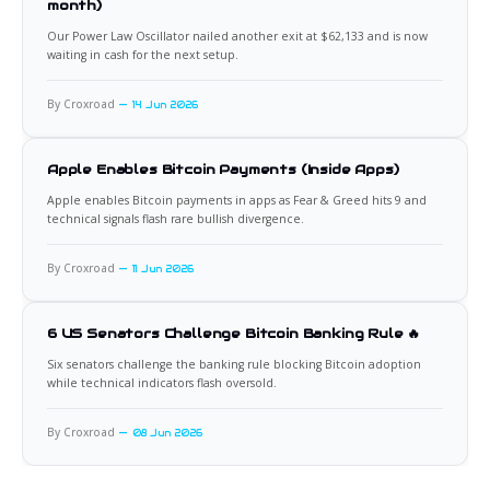
month)
Our Power Law Oscillator nailed another exit at $62,133 and is now
waiting in cash for the next setup.
By Croxroad
14 Jun 2026
Apple Enables Bitcoin Payments (Inside Apps)
Apple enables Bitcoin payments in apps as Fear & Greed hits 9 and
technical signals flash rare bullish divergence.
By Croxroad
11 Jun 2026
6 US Senators Challenge Bitcoin Banking Rule 🔥
Six senators challenge the banking rule blocking Bitcoin adoption
while technical indicators flash oversold.
By Croxroad
08 Jun 2026