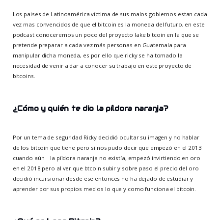
Los paises de Latinoamérica víctima de sus malos gobiernos estan cada
vez mas convencidos de que el bitcoin es la moneda del futuro, en este
podcast conoceremos un poco del proyecto lake bitcoin en la que se
pretende preparar a cada vez más personas en Guatemala para
manipular dicha moneda, es por ello que ricky se ha tomado la
necesidad de venir a dar a conocer su trabajo en este proyecto de
bitcoins.
¿Cómo y quién te dio la píldora naranja?
Por un tema de seguridad Ricky decidió ocultar su imagen y no hablar
de los bitcoin que tiene pero si nos pudo decir que empezó en el 2013
cuando aún la píldora naranja no existía, empezó invirtiendo en oro
en el 2018 pero al ver que btcoin subir y sobre paso el precio del oro
decidió incursionar desde ese entonces no ha dejado de estudiar y
aprender por sus propios medios lo que y como funciona el bitcoin.