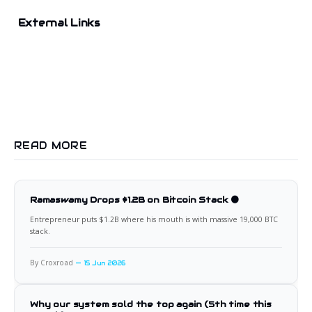
External Links
READ MORE
Ramaswamy Drops $1.2B on Bitcoin Stack 🟠
Entrepreneur puts $1.2B where his mouth is with massive 19,000 BTC
stack.
By Croxroad
15 Jun 2026
Why our system sold the top again (5th time this